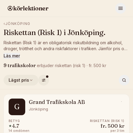
körlektioner
‹
JÖNKÖPING
Riskettan (Risk 1)
i
Jönköping
.
Riskettan (Risk 1) är en obligatorisk riskutbildning om alkohol,
droger, trötthet och andra riskfaktorer i trafiken. Jämför pris och
betyg hos trafikskolor i Jönköping som erbjuder Risk 1 och
Läs mer
boka ett tillfälle som passar dig.
9
trafikskolor
erbjuder
riskettan (risk 1)
· fr.
500
kr
Lägst pris
Grand Trafikskola AB
G
Jönköping
BETYG
RISKETTAN (RISK 1)
4.7
fr.
500 kr
★
14
omdömen
per
3 tim