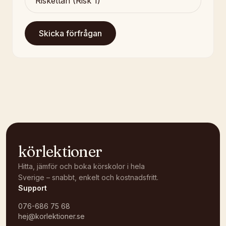
Skicka förfrågan
körlektioner
Hitta, jämför och boka körskolor i hela
Sverige – snabbt, enkelt och kostnadsfritt.
Support
076-686 75 68
hej@korlektioner.se