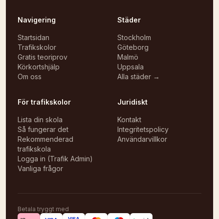
Navigering
Städer
Startsidan
Stockholm
Trafikskolor
Göteborg
Gratis teoriprov
Malmö
Körkortshjälp
Uppsala
Om oss
Alla städer →
För trafikskolor
Juridiskt
Lista din skola
Kontakt
Så fungerar det
Integritetspolicy
Rekommenderad
Användarvillkor
trafikskola
Logga in (Trafik Admin)
Vanliga frågor
Betala tryggt med
VISA