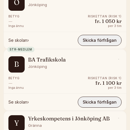
O
Jönköping
BETYG
RISKETTAN (RISK 1)
—
fr.
1 050 kr
Inga ännu
per
3 tim
Se skolan
›
Skicka förfrågan
STR-MEDLEM
BA Trafikskola
B
Jönköping
BETYG
RISKETTAN (RISK 1)
—
fr.
1 100 kr
Inga ännu
per
3 tim
Se skolan
›
Skicka förfrågan
Yrkeskompetens i Jönköping AB
Y
Gränna