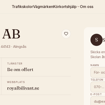
Trafikskolor
Vägmärken
Körkortshjälp
Om oss
l AB
S
S
, 44143
·
Alingsås
Skicka en
Skolan åt
TJÄNSTER
NAMN
Be om offert
TELEFON
WEBBPLATS
royalbilivast.se
E-POST