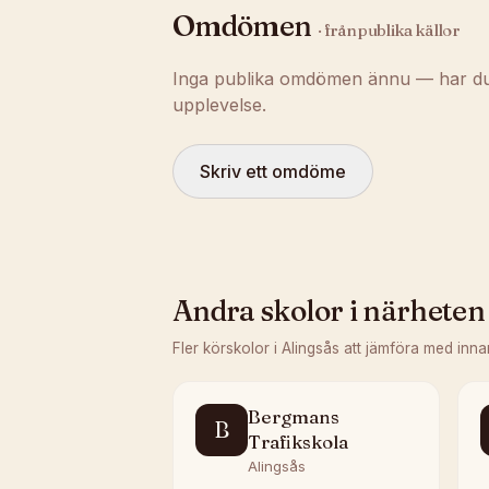
Omdömen
· från publika källor
Inga publika omdömen ännu — har du t
upplevelse.
Skriv ett omdöme
Andra skolor i närheten
Fler körskolor i
Alingsås
att jämföra med inna
Bergmans
B
Trafikskola
Alingsås