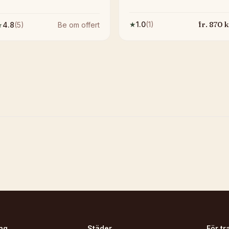
fr.
870
k
★
1.0
(
1
)
★
4.8
(
5
)
Be om offert
ng
Städer
För tr