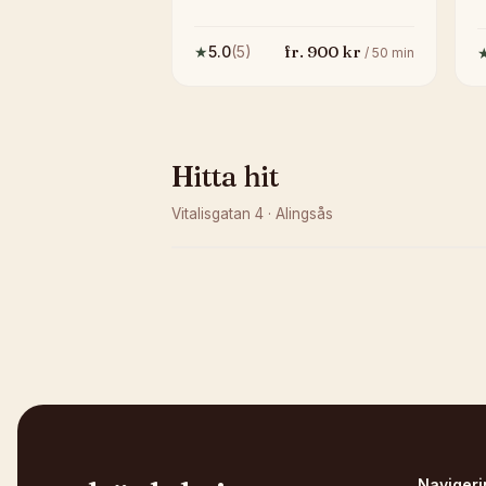
fr.
900
kr
★
5.0
(
5
)
/
50
min
Hitta hit
Vitalisgatan 4
·
Alingsås
Kunde inte ladda karta
Öppna i OpenStreetMap →
Navigeri