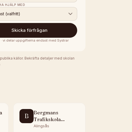
 HA HJÄLP MED
nst (valfritt)
Skicka förfrågan
s · vi delar uppgifterna endast med
Systrar
 publika källor. Bekräfta detaljer med skolan
.
a
Bergmans
B
Trafikskola
Alingsås
Alingsås