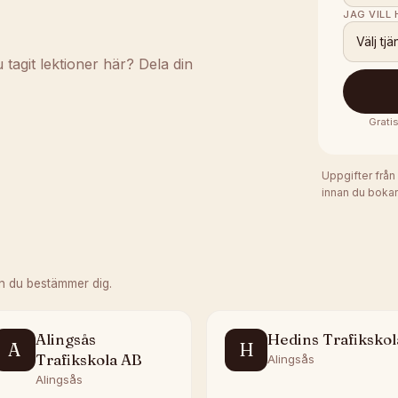
JAG VILL
Välj tjä
agit lektioner här? Dela din
Grati
Uppgifter från
innan du bokar
n du bestämmer dig.
Alingsås
Hedins Trafikskol
A
H
Trafikskola AB
Alingsås
Alingsås