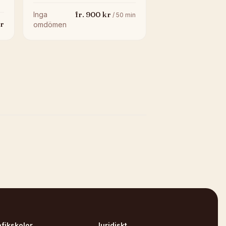
fr.
900
kr
Inga
/
50
min
r
omdömen
afikskolor
Juridiskt