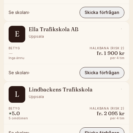
Se skolan
›
Skicka förfrågan
Ella Trafikskola AB
E
Uppsala
BETYG
HALKBANA (RISK 2)
—
fr.
1 900 kr
Inga ännu
per
4 tim
Se skolan
›
Skicka förfrågan
Lindbackens Trafikskola
L
Uppsala
BETYG
HALKBANA (RISK 2)
5.0
fr.
2 095 kr
★
5
omdömen
per
4 tim
Se skolan
›
Skicka förfrågan