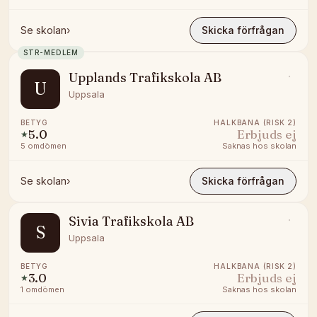
Se skolan
›
Skicka förfrågan
STR-MEDLEM
Upplands Trafikskola AB
U
Uppsala
BETYG
HALKBANA (RISK 2)
5.0
Erbjuds ej
★
5
omdömen
Saknas hos skolan
Se skolan
›
Skicka förfrågan
Sivia Trafikskola AB
S
Uppsala
BETYG
HALKBANA (RISK 2)
3.0
Erbjuds ej
★
1
omdömen
Saknas hos skolan