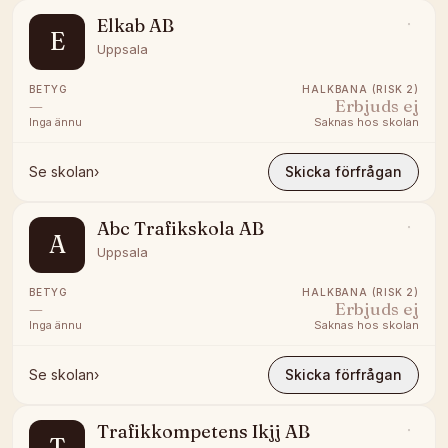
Elkab AB
E
Uppsala
BETYG
HALKBANA (RISK 2)
—
Erbjuds ej
Inga ännu
Saknas hos skolan
Se skolan
›
Skicka förfrågan
Abc Trafikskola AB
A
Uppsala
BETYG
HALKBANA (RISK 2)
—
Erbjuds ej
Inga ännu
Saknas hos skolan
Se skolan
›
Skicka förfrågan
Trafikkompetens Ikjj AB
T