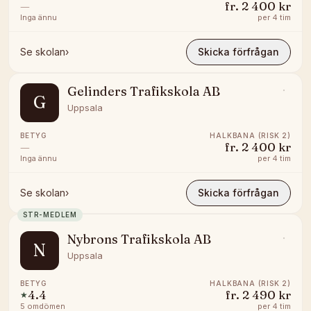
—
fr.
2 400 kr
Inga ännu
per
4 tim
Se skolan
›
Skicka förfrågan
Gelinders Trafikskola AB
G
Uppsala
BETYG
HALKBANA (RISK 2)
—
fr.
2 400 kr
Inga ännu
per
4 tim
Se skolan
›
Skicka förfrågan
STR-MEDLEM
Nybrons Trafikskola AB
N
Uppsala
BETYG
HALKBANA (RISK 2)
4.4
fr.
2 490 kr
★
5
omdömen
per
4 tim