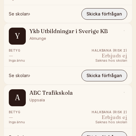
Se skolan
›
Skicka förfrågan
Ykb Utbildningar i Sverige KB
Y
Almunge
BETYG
HALKBANA (RISK 2)
—
Erbjuds ej
Inga ännu
Saknas hos skolan
Se skolan
›
Skicka förfrågan
ABC Trafikskola
A
Uppsala
BETYG
HALKBANA (RISK 2)
—
Erbjuds ej
Inga ännu
Saknas hos skolan