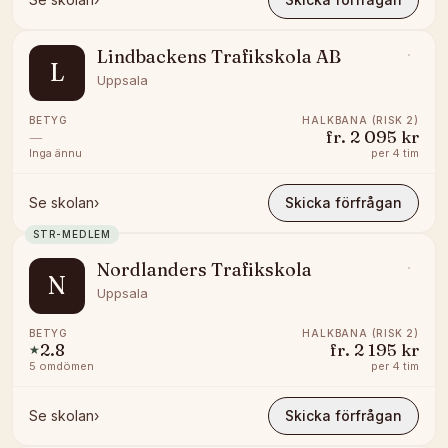
Lindbackens Trafikskola AB
L
Uppsala
BETYG
HALKBANA (RISK 2)
—
fr.
2 095 kr
Inga ännu
per
4 tim
Se skolan
›
Skicka förfrågan
STR-MEDLEM
Nordlanders Trafikskola
N
Uppsala
BETYG
HALKBANA (RISK 2)
2.8
fr.
2 195 kr
★
5
omdömen
per
4 tim
Se skolan
›
Skicka förfrågan