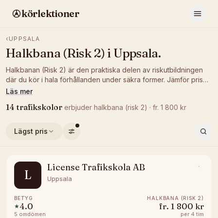
körlektioner
‹
UPPSALA
Halkbana (Risk 2)
i
Uppsala
.
Halkbanan (Risk 2) är den praktiska delen av riskutbildningen
där du kör i hala förhållanden under säkra former. Jämför pris
och betyg hos trafikskolor i Uppsala som ordnar halkbana och
Läs mer
boka ett tillfälle som passar dig.
14
trafikskolor
erbjuder
halkbana (risk 2)
· fr.
1 800
kr
Lägst pris
License Trafikskola AB
L
Uppsala
BETYG
HALKBANA (RISK 2)
4.0
fr.
1 800 kr
★
5
omdömen
per
4 tim