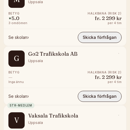
Uppsala
BETYG
HALKBANA (RISK 2)
5.0
fr.
2 299 kr
★
3
omdömen
per
4 tim
Se skolan
›
Skicka förfrågan
Go2 Trafikskola AB
G
Uppsala
BETYG
HALKBANA (RISK 2)
—
fr.
2 299 kr
Inga ännu
per
4 tim
Se skolan
›
Skicka förfrågan
STR-MEDLEM
Vaksala Trafikskola
V
Uppsala