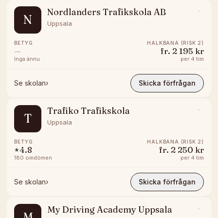
Nordlanders Trafikskola AB
N
Uppsala
BETYG
HALKBANA (RISK 2)
—
fr.
2 195 kr
Inga ännu
per
4 tim
Se skolan
›
Skicka förfrågan
Trafiko Trafikskola
T
Uppsala
BETYG
HALKBANA (RISK 2)
4.8
fr.
2 250 kr
★
180
omdömen
per
4 tim
Se skolan
›
Skicka förfrågan
My Driving Academy Uppsala
M