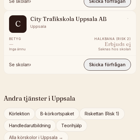
Se skolan
›
Skicka förfrågan
City Trafikskola Uppsala AB
C
Uppsala
BETYG
HALKBANA (RISK 2)
—
Erbjuds ej
Inga ännu
Saknas hos skolan
Se skolan
›
Skicka förfrågan
Andra tjänster i
Uppsala
Körlektion
B-körkortspaket
Riskettan (Risk 1)
Handledarutbildning
Teorihjälp
Alla körskolor i
Uppsala
→