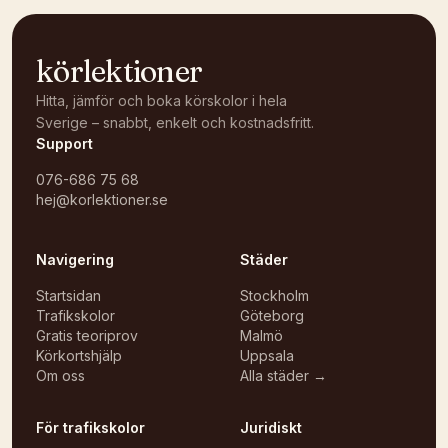
körlektioner
Hitta, jämför och boka körskolor i hela
Sverige – snabbt, enkelt och kostnadsfritt.
Support
076-686 75 68
hej@korlektioner.se
Navigering
Städer
Startsidan
Stockholm
Trafikskolor
Göteborg
Gratis teoriprov
Malmö
Körkortshjälp
Uppsala
Om oss
Alla städer →
För trafikskolor
Juridiskt