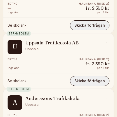
BETYG
HALKBANA (RISK 2)
—
fr.
2 350 kr
Inga ännu
per
4 tim
Se skolan
›
Skicka förfrågan
STR-MEDLEM
Uppsala Trafikskola AB
U
Uppsala
BETYG
HALKBANA (RISK 2)
—
fr.
2 390 kr
Inga ännu
per
4 tim
Se skolan
›
Skicka förfrågan
STR-MEDLEM
Anderssons Trafikskola
A
Uppsala
BETYG
HALKBANA (RISK 2)