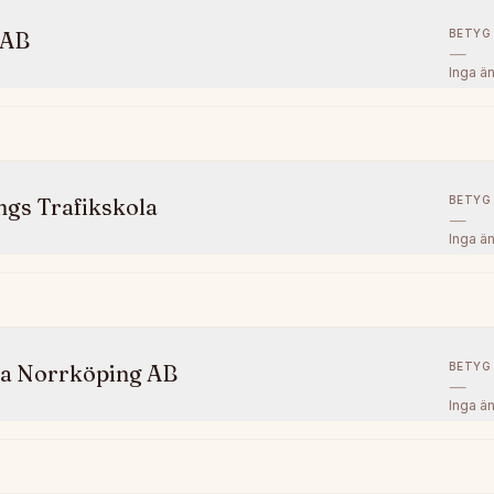
BETYG
 AB
—
Inga ä
BETYG
gs Trafikskola
—
Inga ä
BETYG
la Norrköping AB
—
Inga ä