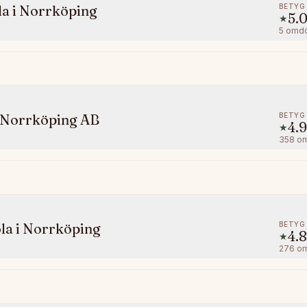
BETYG
la i Norrköping
5.
★
5
omd
BETYG
 Norrköping AB
4.9
★
358
o
BETYG
la i Norrköping
4.8
★
276
o