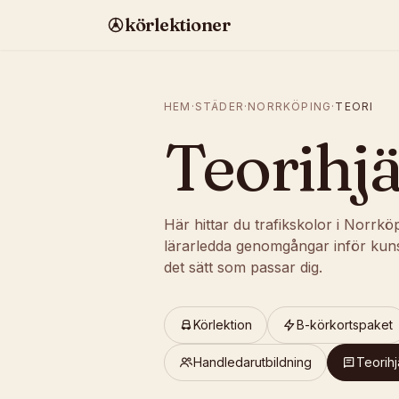
körlektioner
HEM
·
STÄDER
·
NORRKÖPING
·
TEORI
Teorihjä
Här hittar du trafikskolor i Norrkö
lärarledda genomgångar inför kun
det sätt som passar dig.
Körlektion
B-körkortspaket
Handledarutbildning
Teorihj