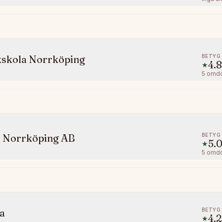
BETYG
kskola Norrköping
4.8
★
5
omd
BETYG
 i Norrköping AB
5.
★
5
omd
BETYG
a
4.2
★