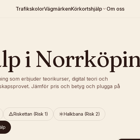
Trafikskolor
Vägmärken
Körkortshjälp
Om oss
lp
i
Norrköpi
ping som erbjuder teorikurser, digital teori och
skapsprovet. Jämför pris och betyg och plugga på
Riskettan (Risk 1)
Halkbana (Risk 2)
älp