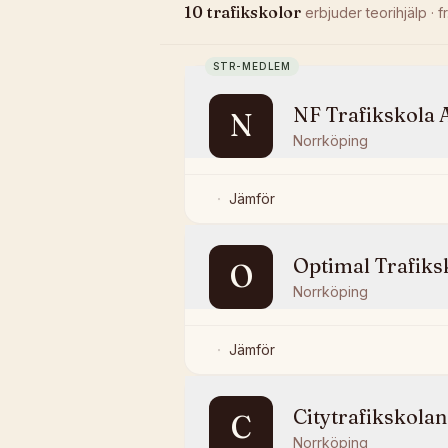
10
trafikskolor
erbjuder
teorihjälp
· f
STR-MEDLEM
NF Trafikskola 
N
Norrköping
Jämför
Optimal Trafiks
O
Norrköping
Jämför
Citytrafikskola
C
Norrköping