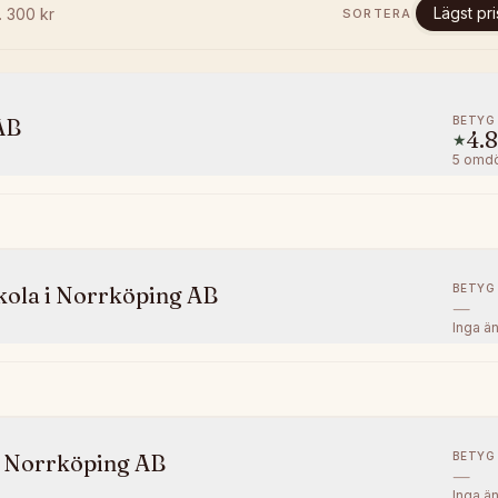
Lägst pri
r.
300
kr
SORTERA
BETYG
AB
4.8
★
5
omd
BETYG
kola i Norrköping AB
—
Inga ä
BETYG
n Norrköping AB
—
Inga ä