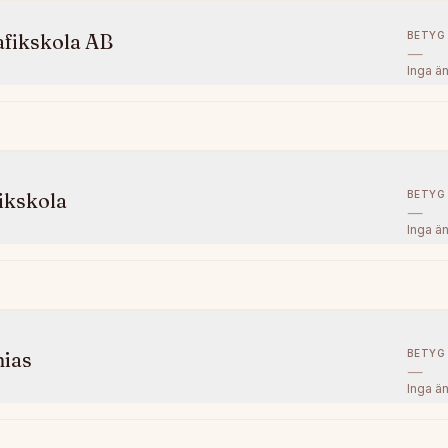
BETYG
afikskola AB
—
Inga ä
BETYG
ikskola
—
Inga ä
BETYG
hias
—
Inga ä