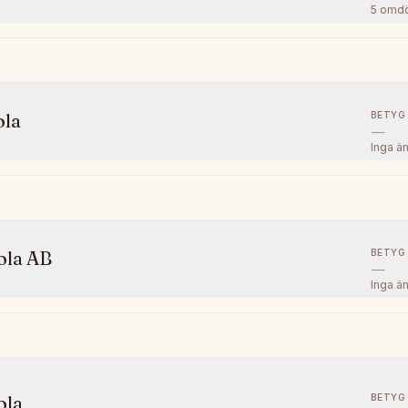
5
omd
BETYG
ola
—
Inga ä
BETYG
ola AB
—
Inga ä
BETYG
ola