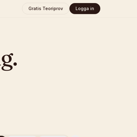
Gratis Teoriprov
Logga in
ng
.