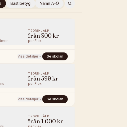
s
Bäst betyg
Namn A–Ö
TEORIHJÄLP
från
300 kr
ömen
per
Flex
Visa detaljer
Se skolan
TEORIHJÄLP
från
599 kr
nnu
per
Flex
Visa detaljer
Se skolan
TEORIHJÄLP
från
1 000 kr
nnu
per
Flex