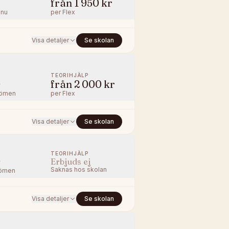
från
1 950 kr
nnu
per
Flex
Visa detaljer
Se skolan
TEORIHJÄLP
0
från
2 000 kr
ömen
per
Flex
Visa detaljer
Se skolan
TEORIHJÄLP
0
Erbjuds ej
Saknas hos skolan
ömen
Visa detaljer
Se skolan