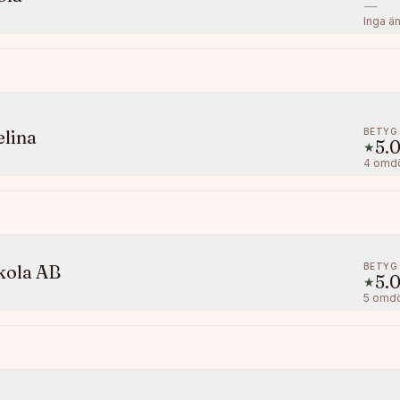
—
Inga ä
BETYG
elina
5.
★
4
omd
BETYG
kola AB
5.
★
5
omd