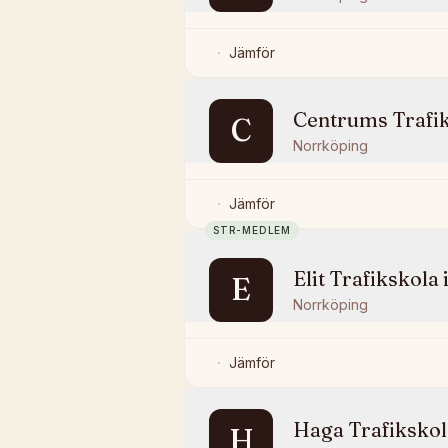
Jämför
Centrums Trafi
C
Norrköping
Jämför
STR-MEDLEM
Elit Trafikskola
E
Norrköping
Jämför
Haga Trafikskol
H