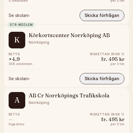
5
omdömen
per
3 tim
Se skolan
›
Skicka förfrågan
STR-MEDLEM
Körkortscenter Norrköping AB
K
Norrköping
BETYG
RISKETTAN (RISK 1)
4.9
fr.
495 kr
★
358
omdömen
per
3 tim
Se skolan
›
Skicka förfrågan
AB Cr Norrköpings Trafikskola
A
Norrköping
BETYG
RISKETTAN (RISK 1)
—
fr.
495 kr
Inga ännu
per
3 tim