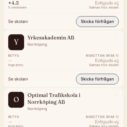
4.2
Erbjuds ej
★
5
omdömen
Saknas hos skolan
Se skolan
›
Skicka förfrågan
Yrkesakademin AB
Y
Norrköping
BETYG
RISKETTAN (RISK 1)
—
Erbjuds ej
Inga ännu
Saknas hos skolan
Se skolan
›
Skicka förfrågan
Optimal Trafikskola i
O
Norrköping AB
Norrköping
BETYG
RISKETTAN (RISK 1)
—
Erbjuds ej
Inga ännu
Saknas hos skolan