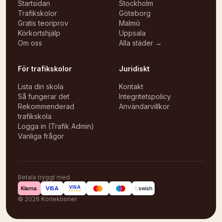
Startsidan
Stockholm
Trafikskolor
Göteborg
Gratis teoriprov
Malmö
Körkortshjälp
Uppsala
Om oss
Alla städer →
För trafikskolor
Juridiskt
Lista din skola
Kontakt
Så fungerar det
Integritetspolicy
Rekommenderad
Användarvillkor
trafikskola
Logga in (Trafik Admin)
Vanliga frågor
Betala tryggt med
VISA
VISA
Klarna.
swish
ELECTRON
©
2026
Körlektioner