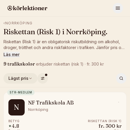
körlektioner
‹
NORRKÖPING
Riskettan (Risk 1)
i
Norrköping
.
Riskettan (Risk 1) är en obligatorisk riskutbildning om alkohol,
droger, trötthet och andra riskfaktorer i trafiken. Jämför pris och
betyg hos trafikskolor i Norrköping som erbjuder Risk 1 och
Läs mer
boka ett tillfälle som passar dig.
9
trafikskolor
erbjuder
riskettan (risk 1)
· fr.
300
kr
Lägst pris
STR-MEDLEM
NF Trafikskola AB
N
Norrköping
BETYG
RISKETTAN (RISK 1)
4.8
fr.
300 kr
★