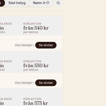
s
Bäst betyg
Namn A–Ö
NSLÄNGD
KÖRLEKTION
in
från
540 kr
/min
per lektion
Visa detaljer
Se skolan
NSLÄNGD
KÖRLEKTION
in
från
550 kr
/min
per lektion
Visa detaljer
Se skolan
NSLÄNGD
KÖRLEKTION
in
från
575 kr