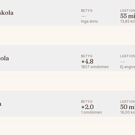
BETYG
LEKTIO
skola
—
55
m
Inga ännu
13,82 kr
BETYG
LEKTIO
kola
4.8
—
★
1827
omdömen
Ej angiv
BETYG
LEKTIO
a
2.0
50
m
★
1
omdömen
16,00 kr