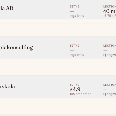
BETYG
LEKTIO
la AB
—
40
m
Inga ännu
15,75 kr
BETYG
LEKTIO
olakonsulting
—
—
Inga ännu
Ej angiv
BETYG
LEKTIO
kskola
4.9
—
★
105
omdömen
Ej angiv