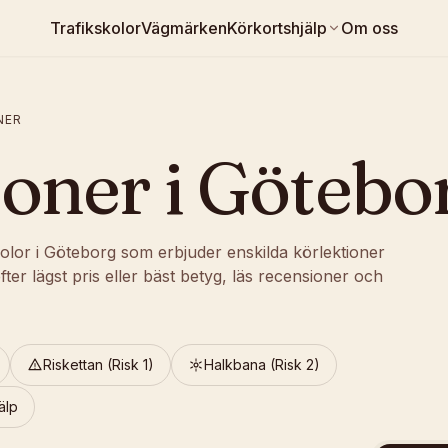
Trafikskolor
Vägmärken
Körkortshjälp
Om oss
NER
ioner
i
Götebo
olor i Göteborg som erbjuder enskilda körlektioner
fter lägst pris eller bäst betyg, läs recensioner och
Riskettan (Risk 1)
Halkbana (Risk 2)
älp