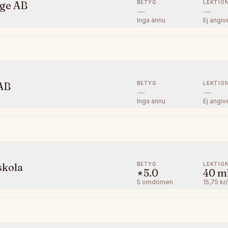
BETYG
LEKTIO
ige AB
—
—
Inga ännu
Ej angiv
BETYG
LEKTIO
AB
—
—
Inga ännu
Ej angiv
BETYG
LEKTIO
skola
5.0
40
m
★
5
omdömen
15,75 kr