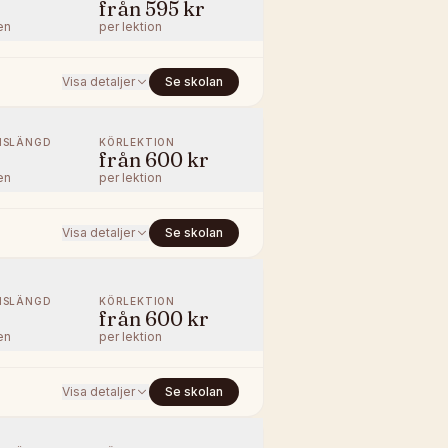
från
595 kr
en
per lektion
Visa detaljer
Se skolan
NSLÄNGD
KÖRLEKTION
från
600 kr
en
per lektion
Visa detaljer
Se skolan
NSLÄNGD
KÖRLEKTION
från
600 kr
en
per lektion
Visa detaljer
Se skolan