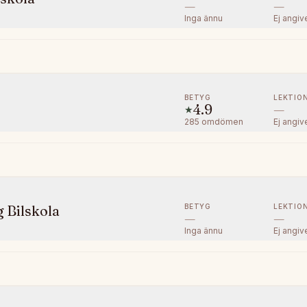
—
—
Inga ännu
Ej angiv
BETYG
LEKTIO
4.9
—
★
285
omdömen
Ej angiv
BETYG
LEKTIO
 Bilskola
—
—
Inga ännu
Ej angiv