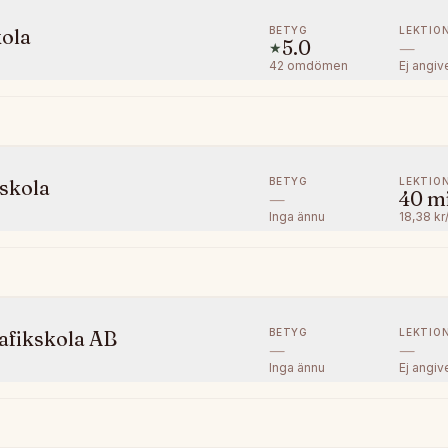
BETYG
LEKTIO
kola
5.0
—
★
42
omdömen
Ej angiv
BETYG
LEKTIO
skola
—
40
m
Inga ännu
18,38 kr
BETYG
LEKTIO
afikskola AB
—
—
Inga ännu
Ej angiv