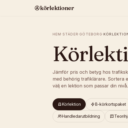
körlektioner
HEM
·
STÄDER
·
GÖTEBORG
·
KÖRLEKTIO
Körlekt
Jämför pris och betyg hos trafiksk
med behörig trafiklärare. Sortera e
välj en lektion som passar din nivå.
Körlektion
B-körkortspaket
Handledarutbildning
Teorihj