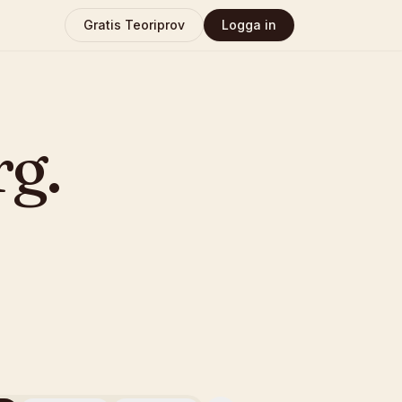
Gratis Teoriprov
Logga in
rg
.