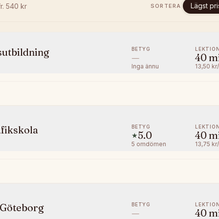
Lägst pri
fr.
540
kr
SORTERA
BETYG
LEKTIO
utbildning
—
40
m
Inga ännu
13,50 kr
BETYG
LEKTIO
fikskola
5.0
40
m
★
5
omdömen
13,75 kr
BETYG
LEKTIO
 Göteborg
—
40
m