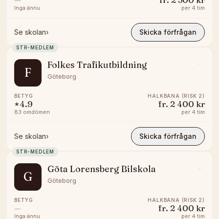
Inga ännu
per
4 tim
Se skolan
›
Skicka förfrågan
STR-MEDLEM
Folkes Trafikutbildning
F
Göteborg
BETYG
HALKBANA (RISK 2)
4.9
fr.
2 400 kr
★
83
omdömen
per
4 tim
Se skolan
›
Skicka förfrågan
STR-MEDLEM
Göta Lorensberg Bilskola
G
Göteborg
BETYG
HALKBANA (RISK 2)
—
fr.
2 400 kr
Inga ännu
per
4 tim