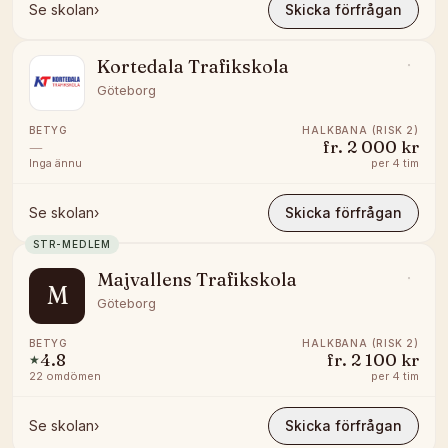
Se skolan
›
Skicka förfrågan
Kortedala Trafikskola
Göteborg
BETYG
HALKBANA (RISK 2)
—
fr.
2 000 kr
Inga ännu
per
4 tim
Se skolan
›
Skicka förfrågan
STR-MEDLEM
Majvallens Trafikskola
M
Göteborg
BETYG
HALKBANA (RISK 2)
4.8
fr.
2 100 kr
★
22
omdömen
per
4 tim
Se skolan
›
Skicka förfrågan