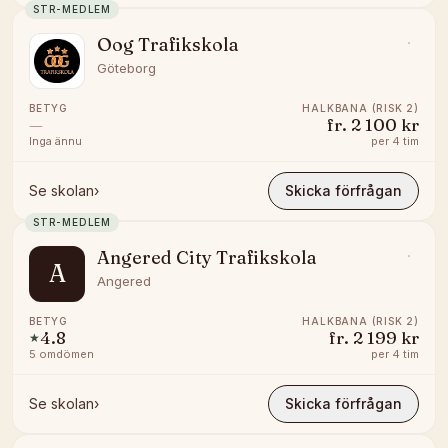
STR-MEDLEM
Oog Trafikskola
Göteborg
BETYG
HALKBANA (RISK 2)
—
fr.
2 100 kr
Inga ännu
per
4 tim
Se skolan
›
Skicka förfrågan
STR-MEDLEM
Angered City Trafikskola
A
Angered
BETYG
HALKBANA (RISK 2)
4.8
fr.
2 199 kr
★
5
omdömen
per
4 tim
Se skolan
›
Skicka förfrågan