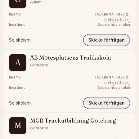
Askim
BETYG
HALKBANA (RISK 2)
—
Erbjuds ej
Inga ännu
Saknas hos skolan
Se skolan
›
Skicka förfrågan
AB Mötesplatsens Trafikskola
A
Göteborg
BETYG
HALKBANA (RISK 2)
—
Erbjuds ej
Inga ännu
Saknas hos skolan
Se skolan
›
Skicka förfrågan
MGB Truckutbildning Göteborg
M
Göteborg