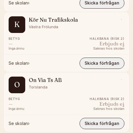
Se skolan
›
Skicka förfrågan
Kör Nu Trafikskola
K
Västra Frölunda
BETYG
HALKBANA (RISK 2)
—
Erbjuds ej
Inga ännu
Saknas hos skolan
Se skolan
›
Skicka förfrågan
On Via Ts AB
O
Torslanda
BETYG
HALKBANA (RISK 2)
—
Erbjuds ej
Inga ännu
Saknas hos skolan
Se skolan
›
Skicka förfrågan