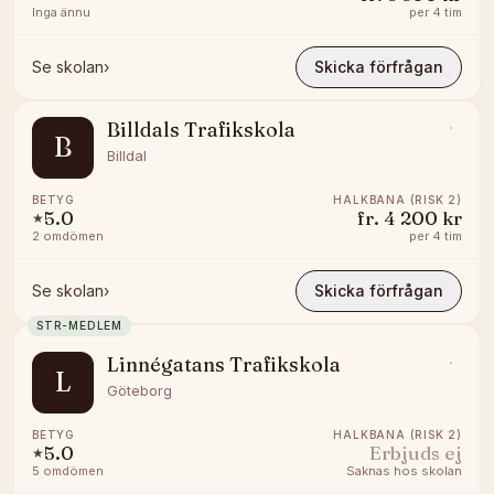
Inga ännu
per
4 tim
Se skolan
›
Skicka förfrågan
Billdals Trafikskola
B
Billdal
BETYG
HALKBANA (RISK 2)
5.0
fr.
4 200 kr
★
2
omdömen
per
4 tim
Se skolan
›
Skicka förfrågan
STR-MEDLEM
Linnégatans Trafikskola
L
Göteborg
BETYG
HALKBANA (RISK 2)
5.0
Erbjuds ej
★
5
omdömen
Saknas hos skolan