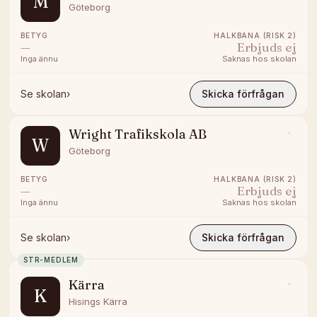
M
Göteborg
BETYG
HALKBANA (RISK 2)
—
Erbjuds ej
Inga ännu
Saknas hos skolan
Se skolan
›
Skicka förfrågan
Wright Trafikskola AB
W
Göteborg
BETYG
HALKBANA (RISK 2)
—
Erbjuds ej
Inga ännu
Saknas hos skolan
Se skolan
›
Skicka förfrågan
STR-MEDLEM
Kärra
K
Hisings Kärra