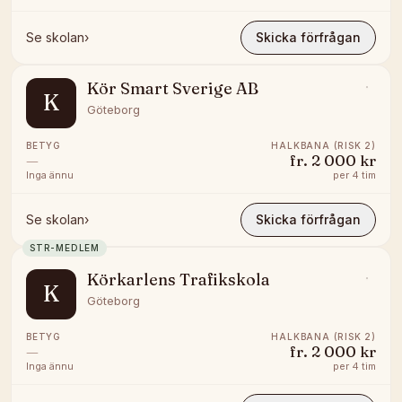
Se skolan
›
Skicka förfrågan
Kör Smart Sverige AB
K
Göteborg
BETYG
HALKBANA (RISK 2)
—
fr.
2 000 kr
Inga ännu
per
4 tim
Se skolan
›
Skicka förfrågan
STR-MEDLEM
Körkarlens Trafikskola
K
Göteborg
BETYG
HALKBANA (RISK 2)
—
fr.
2 000 kr
Inga ännu
per
4 tim