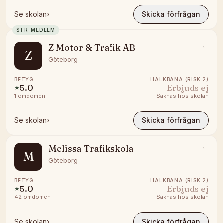
Se skolan
›
Skicka förfrågan
STR-MEDLEM
Z Motor & Trafik AB
Z
Göteborg
BETYG
HALKBANA (RISK 2)
5.0
Erbjuds ej
★
1
omdömen
Saknas hos skolan
Se skolan
›
Skicka förfrågan
Melissa Trafikskola
M
Göteborg
BETYG
HALKBANA (RISK 2)
5.0
Erbjuds ej
★
42
omdömen
Saknas hos skolan
Se skolan
›
Skicka förfrågan