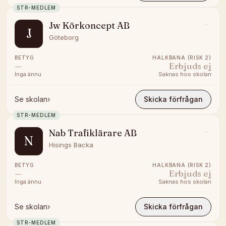
STR-MEDLEM
Jw Körkoncept AB
J
Göteborg
BETYG
HALKBANA (RISK 2)
—
Erbjuds ej
Inga ännu
Saknas hos skolan
Se skolan
›
Skicka förfrågan
STR-MEDLEM
Nab Trafiklärare AB
N
Hisings Backa
BETYG
HALKBANA (RISK 2)
—
Erbjuds ej
Inga ännu
Saknas hos skolan
Se skolan
›
Skicka förfrågan
STR-MEDLEM