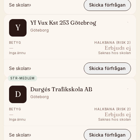
Se skolan
›
Skicka förfrågan
Yf Vux Kst 253 Götebrog
Y
Göteborg
BETYG
HALKBANA (RISK 2)
—
Erbjuds ej
Inga ännu
Saknas hos skolan
Se skolan
›
Skicka förfrågan
STR-MEDLEM
Durgés Trafikskola AB
D
Göteborg
BETYG
HALKBANA (RISK 2)
—
Erbjuds ej
Inga ännu
Saknas hos skolan
Se skolan
›
Skicka förfrågan