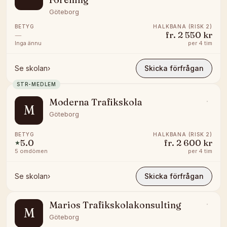
Göteborg
BETYG
HALKBANA (RISK 2)
—
fr.
2 550 kr
Inga ännu
per
4 tim
Se skolan
›
Skicka förfrågan
STR-MEDLEM
Moderna Trafikskola
M
Göteborg
BETYG
HALKBANA (RISK 2)
5.0
fr.
2 600 kr
★
5
omdömen
per
4 tim
Se skolan
›
Skicka förfrågan
Marios Trafikskolakonsulting
M
Göteborg