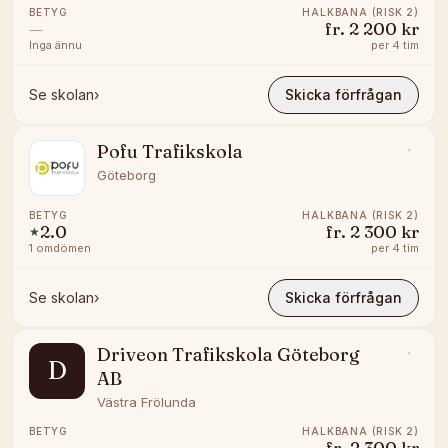
BETYG
HALKBANA (RISK 2)
—
fr.
2 200 kr
Inga ännu
per
4 tim
Se skolan
›
Skicka förfrågan
Pofu Trafikskola
Göteborg
BETYG
HALKBANA (RISK 2)
2.0
fr.
2 300 kr
★
1
omdömen
per
4 tim
Se skolan
›
Skicka förfrågan
Driveon Trafikskola Göteborg
D
AB
Västra Frölunda
BETYG
HALKBANA (RISK 2)
—
fr.
2 300 kr