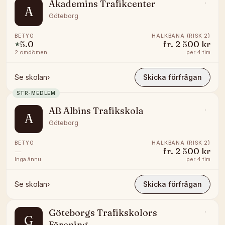
Akademins Trafikcenter
A
Göteborg
BETYG
HALKBANA (RISK 2)
5.0
fr.
2 500 kr
★
2
omdömen
per
4 tim
Se skolan
›
Skicka förfrågan
STR-MEDLEM
AB Albins Trafikskola
A
Göteborg
BETYG
HALKBANA (RISK 2)
—
fr.
2 500 kr
Inga ännu
per
4 tim
Se skolan
›
Skicka förfrågan
Göteborgs Trafikskolors
G
Förening