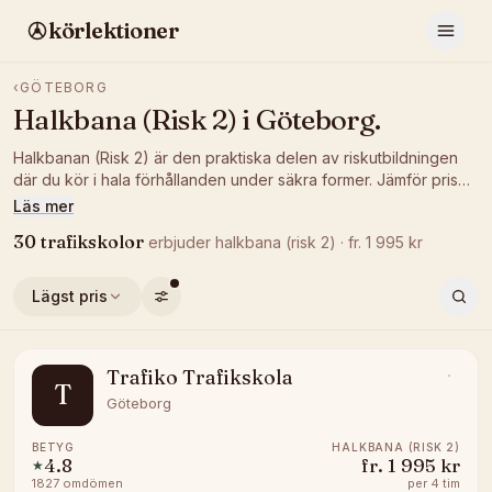
körlektioner
‹
GÖTEBORG
Halkbana (Risk 2)
i
Göteborg
.
Halkbanan (Risk 2) är den praktiska delen av riskutbildningen
där du kör i hala förhållanden under säkra former. Jämför pris
och betyg hos trafikskolor i Göteborg som ordnar halkbana och
Läs mer
boka ett tillfälle som passar dig.
30
trafikskolor
erbjuder
halkbana (risk 2)
· fr.
1 995
kr
Lägst pris
Trafiko Trafikskola
T
Göteborg
BETYG
HALKBANA (RISK 2)
4.8
fr.
1 995 kr
★
1827
omdömen
per
4 tim