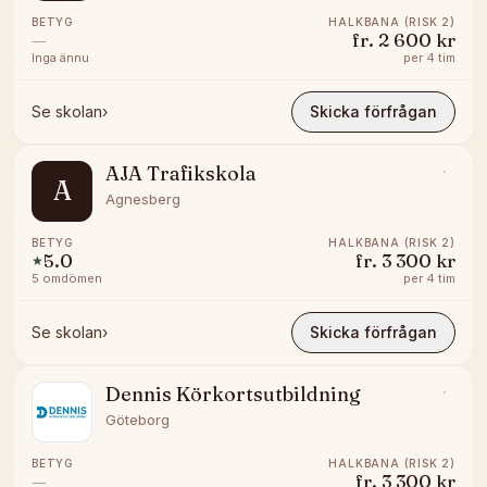
BETYG
HALKBANA (RISK 2)
—
fr.
2 600 kr
Inga ännu
per
4 tim
Se skolan
›
Skicka förfrågan
AJA Trafikskola
A
Agnesberg
BETYG
HALKBANA (RISK 2)
5.0
fr.
3 300 kr
★
5
omdömen
per
4 tim
Se skolan
›
Skicka förfrågan
Dennis Körkortsutbildning
Göteborg
BETYG
HALKBANA (RISK 2)
—
fr.
3 300 kr