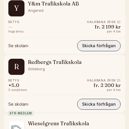
Y&m Trafikskola AB
Y
Angered
BETYG
HALKBANA (RISK 2)
—
fr.
2 199 kr
Inga ännu
per
4 tim
Se skolan
›
Skicka förfrågan
Redbergs Trafikskola
R
Göteborg
BETYG
HALKBANA (RISK 2)
5.0
fr.
2 200 kr
★
5
omdömen
per
4 tim
Se skolan
›
Skicka förfrågan
STR-MEDLEM
Wieselgrens Trafikskola