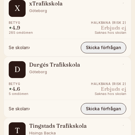
xTrafikskola
X
Göteborg
BETYG
HALKBANA (RISK 2)
4.9
Erbjuds ej
★
285
omdömen
Saknas hos skolan
Se skolan
›
Skicka förfrågan
Durgés Trafikskola
D
Göteborg
BETYG
HALKBANA (RISK 2)
4.6
Erbjuds ej
★
5
omdömen
Saknas hos skolan
Se skolan
›
Skicka förfrågan
Tingstads Trafikskola
T
Hisings Backa