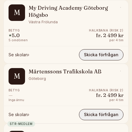
My Driving Academy Göteborg
M
Högsbo
Västra Frölunda
BETYG
HALKBANA (RISK 2)
5.0
fr.
2 499 kr
★
5
omdömen
per
4 tim
Se skolan
›
Skicka förfrågan
Mårtenssons Trafikskola AB
M
Göteborg
BETYG
HALKBANA (RISK 2)
—
fr.
2 499 kr
Inga ännu
per
4 tim
Se skolan
›
Skicka förfrågan
STR-MEDLEM