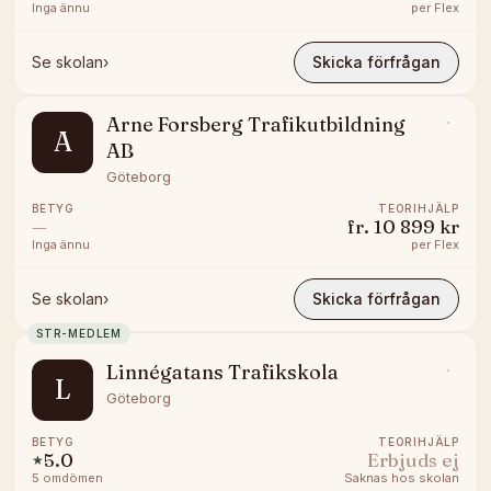
Inga ännu
per
Flex
Se skolan
›
Skicka förfrågan
Arne Forsberg Trafikutbildning
A
AB
Göteborg
BETYG
TEORIHJÄLP
—
fr.
10 899 kr
Inga ännu
per
Flex
Se skolan
›
Skicka förfrågan
STR-MEDLEM
Linnégatans Trafikskola
L
Göteborg
BETYG
TEORIHJÄLP
5.0
Erbjuds ej
★
5
omdömen
Saknas hos skolan