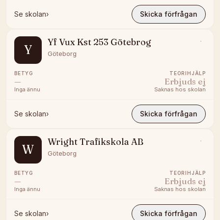
Se skolan
›
Skicka förfrågan
Yf Vux Kst 253 Götebrog
Y
Göteborg
BETYG
TEORIHJÄLP
—
Erbjuds ej
Inga ännu
Saknas hos skolan
Se skolan
›
Skicka förfrågan
Wright Trafikskola AB
W
Göteborg
BETYG
TEORIHJÄLP
—
Erbjuds ej
Inga ännu
Saknas hos skolan
Se skolan
›
Skicka förfrågan