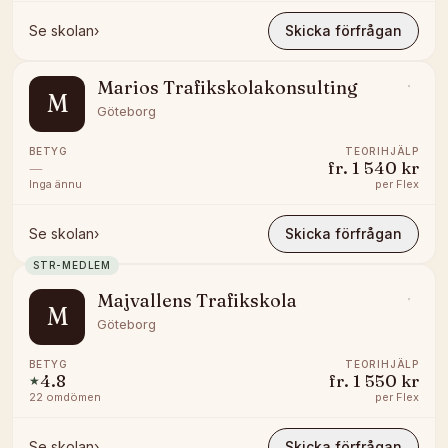
Se skolan
›
Skicka förfrågan
Marios Trafikskolakonsulting
M
Göteborg
BETYG
TEORIHJÄLP
—
fr.
1 540 kr
Inga ännu
per
Flex
Se skolan
›
Skicka förfrågan
STR-MEDLEM
Majvallens Trafikskola
M
Göteborg
BETYG
TEORIHJÄLP
4.8
fr.
1 550 kr
★
22
omdömen
per
Flex
Se skolan
›
Skicka förfrågan