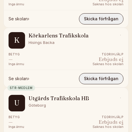
Inga ännu
Saknas hos skolan
Se skolan
›
Skicka förfrågan
Körkarlens Trafikskola
K
Hisings Backa
BETYG
TEORIHJÄLP
—
Erbjuds ej
Inga ännu
Saknas hos skolan
Se skolan
›
Skicka förfrågan
STR-MEDLEM
Utgårds Trafikskola HB
U
Göteborg
BETYG
TEORIHJÄLP
—
Erbjuds ej
Inga ännu
Saknas hos skolan