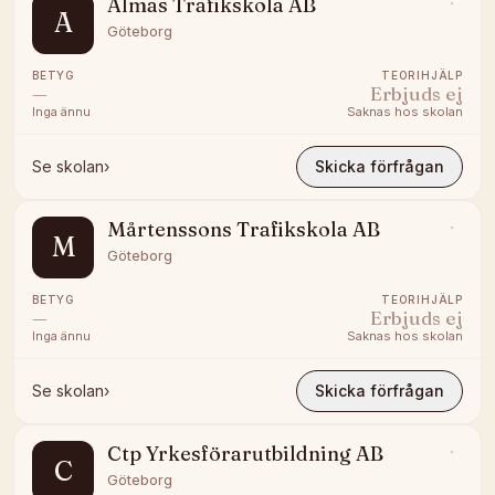
Almas Trafikskola AB
A
Göteborg
BETYG
TEORIHJÄLP
—
Erbjuds ej
Inga ännu
Saknas hos skolan
Se skolan
›
Skicka förfrågan
Mårtenssons Trafikskola AB
M
Göteborg
BETYG
TEORIHJÄLP
—
Erbjuds ej
Inga ännu
Saknas hos skolan
Se skolan
›
Skicka förfrågan
Ctp Yrkesförarutbildning AB
C
Göteborg