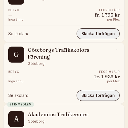
BETYG
TEORIHJÄLP
—
fr.
1 795 kr
Inga ännu
per
Flex
Se skolan
›
Skicka förfrågan
Göteborgs Trafikskolors
G
Förening
Göteborg
BETYG
TEORIHJÄLP
—
fr.
1 925 kr
Inga ännu
per
Flex
Se skolan
›
Skicka förfrågan
STR-MEDLEM
Akademins Trafikcenter
A
Göteborg