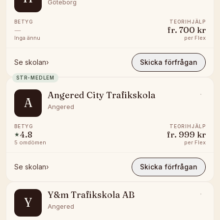
Göteborg
BETYG
TEORIHJÄLP
—
fr.
700 kr
Inga ännu
per
Flex
Se skolan
›
Skicka förfrågan
STR-MEDLEM
Angered City Trafikskola
A
Angered
BETYG
TEORIHJÄLP
4.8
fr.
999 kr
★
5
omdömen
per
Flex
Se skolan
›
Skicka förfrågan
Y&m Trafikskola AB
Y
Angered