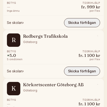
BETYG
TEORIHJÄLP
—
fr.
999 kr
Inga ännu
per
Flex
Se skolan
›
Skicka förfrågan
Redbergs Trafikskola
R
Göteborg
BETYG
TEORIHJÄLP
5.0
fr.
1 100 kr
★
5
omdömen
per
Flex
Se skolan
›
Skicka förfrågan
Körkortscenter Göteborg AB
K
Göteborg
BETYG
TEORIHJÄLP
—
fr.
1 100 kr