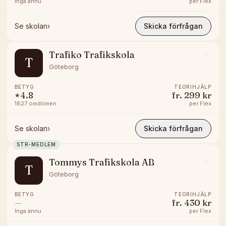
Inga ännu
per
Flex
Se skolan
›
Skicka förfrågan
Trafiko Trafikskola
T
Göteborg
BETYG
TEORIHJÄLP
4.8
fr.
299 kr
★
1827
omdömen
per
Flex
Se skolan
›
Skicka förfrågan
STR-MEDLEM
Tommys Trafikskola AB
T
Göteborg
BETYG
TEORIHJÄLP
—
fr.
430 kr
Inga ännu
per
Flex