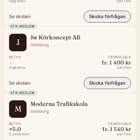
Inga ännu
per
Flex
Se skolan
›
Skicka förfrågan
STR-MEDLEM
Jw Körkoncept AB
J
Göteborg
BETYG
TEORIHJÄLP
—
fr.
1 400 kr
Inga ännu
per
Flex
Se skolan
›
Skicka förfrågan
STR-MEDLEM
Moderna Trafikskola
M
Göteborg
BETYG
TEORIHJÄLP
5.0
fr.
1 540 kr
★
5
omdömen
per
Flex