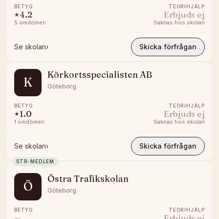
BETYG
TEORIHJÄLP
4.2
Erbjuds ej
★
5
omdömen
Saknas hos skolan
Se skolan
›
Skicka förfrågan
Körkortsspecialisten AB
K
Göteborg
BETYG
TEORIHJÄLP
1.0
Erbjuds ej
★
1
omdömen
Saknas hos skolan
Se skolan
›
Skicka förfrågan
STR-MEDLEM
Östra Trafikskolan
Ö
Göteborg
BETYG
TEORIHJÄLP
—
Erbjuds ej