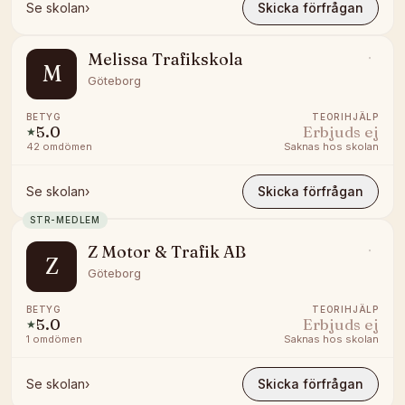
Se skolan
›
Skicka förfrågan
Melissa Trafikskola
M
Göteborg
BETYG
TEORIHJÄLP
5.0
Erbjuds ej
★
42
omdömen
Saknas hos skolan
Se skolan
›
Skicka förfrågan
STR-MEDLEM
Z Motor & Trafik AB
Z
Göteborg
BETYG
TEORIHJÄLP
5.0
Erbjuds ej
★
1
omdömen
Saknas hos skolan
Se skolan
›
Skicka förfrågan