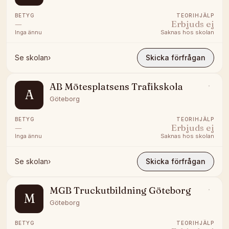
BETYG
TEORIHJÄLP
—
Erbjuds ej
Inga ännu
Saknas hos skolan
Se skolan
›
Skicka förfrågan
AB Mötesplatsens Trafikskola
A
Göteborg
BETYG
TEORIHJÄLP
—
Erbjuds ej
Inga ännu
Saknas hos skolan
Se skolan
›
Skicka förfrågan
MGB Truckutbildning Göteborg
M
Göteborg
BETYG
TEORIHJÄLP