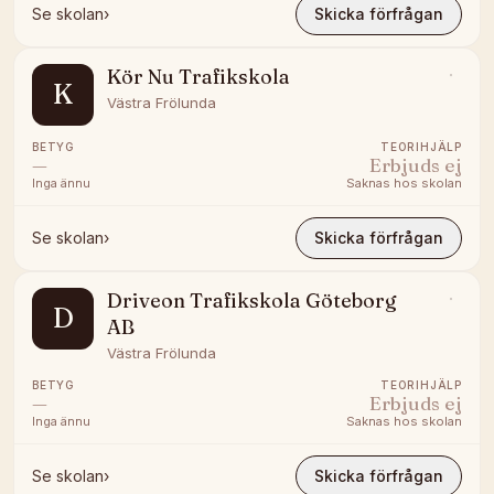
Se skolan
›
Skicka förfrågan
Kör Nu Trafikskola
K
Västra Frölunda
BETYG
TEORIHJÄLP
—
Erbjuds ej
Inga ännu
Saknas hos skolan
Se skolan
›
Skicka förfrågan
Driveon Trafikskola Göteborg
D
AB
Västra Frölunda
BETYG
TEORIHJÄLP
—
Erbjuds ej
Inga ännu
Saknas hos skolan
Se skolan
›
Skicka förfrågan