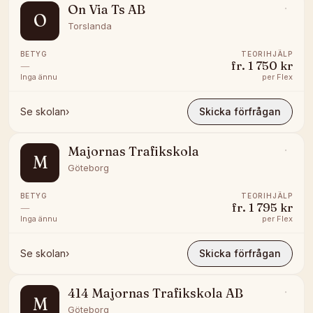
On Via Ts AB
O
Torslanda
BETYG
TEORIHJÄLP
—
fr.
1 750 kr
Inga ännu
per
Flex
Se skolan
›
Skicka förfrågan
Majornas Trafikskola
M
Göteborg
BETYG
TEORIHJÄLP
—
fr.
1 795 kr
Inga ännu
per
Flex
Se skolan
›
Skicka förfrågan
414 Majornas Trafikskola AB
M
Göteborg