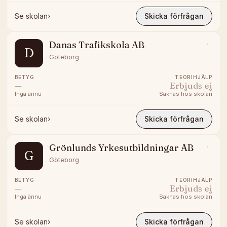
Se skolan
›
Skicka förfrågan
Danas Trafikskola AB
D
Göteborg
BETYG
TEORIHJÄLP
—
Erbjuds ej
Inga ännu
Saknas hos skolan
Se skolan
›
Skicka förfrågan
Grönlunds Yrkesutbildningar AB
G
Göteborg
BETYG
TEORIHJÄLP
—
Erbjuds ej
Inga ännu
Saknas hos skolan
Se skolan
›
Skicka förfrågan