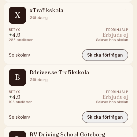
xTrafikskola
X
Göteborg
BETYG
TEORIHJÄLP
4.9
Erbjuds ej
★
285
omdömen
Saknas hos skolan
Se skolan
›
Skicka förfrågan
Bdriver.se Trafikskola
B
Göteborg
BETYG
TEORIHJÄLP
4.9
Erbjuds ej
★
105
omdömen
Saknas hos skolan
Se skolan
›
Skicka förfrågan
RV Driving School Göteborg