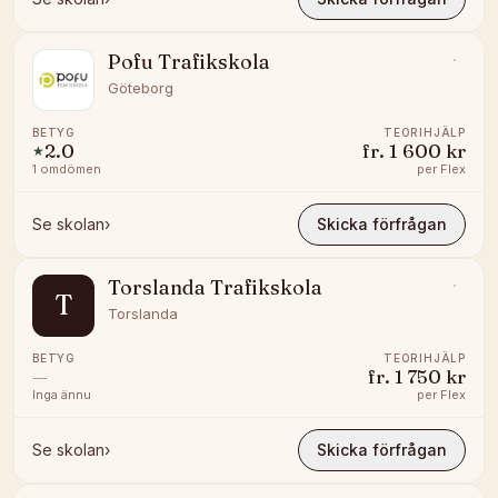
Pofu Trafikskola
Göteborg
BETYG
TEORIHJÄLP
2.0
fr.
1 600 kr
★
1
omdömen
per
Flex
Se skolan
›
Skicka förfrågan
Torslanda Trafikskola
T
Torslanda
BETYG
TEORIHJÄLP
—
fr.
1 750 kr
Inga ännu
per
Flex
Se skolan
›
Skicka förfrågan