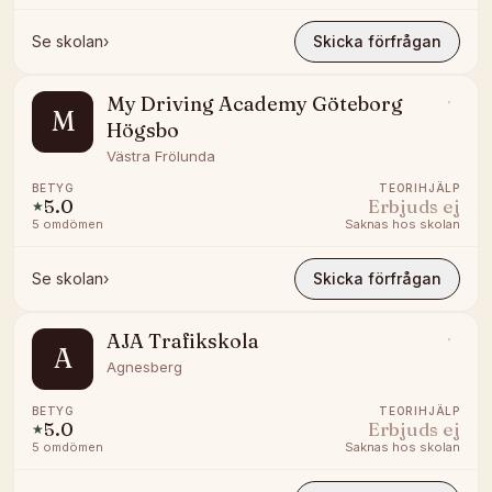
Se skolan
›
Skicka förfrågan
My Driving Academy Göteborg
M
Högsbo
Västra Frölunda
BETYG
TEORIHJÄLP
5.0
Erbjuds ej
★
5
omdömen
Saknas hos skolan
Se skolan
›
Skicka förfrågan
AJA Trafikskola
A
Agnesberg
BETYG
TEORIHJÄLP
5.0
Erbjuds ej
★
5
omdömen
Saknas hos skolan