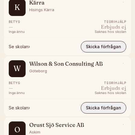
Kärra
K
Hisings Kärra
BETYG
TEORIHJÄLP
—
Erbjuds ej
Inga ännu
Saknas hos skolan
Se skolan
›
Skicka förfrågan
Wilson & Son Consulting AB
W
Göteborg
BETYG
TEORIHJÄLP
—
Erbjuds ej
Inga ännu
Saknas hos skolan
Se skolan
›
Skicka förfrågan
Orust Sjö Service AB
O
Askim