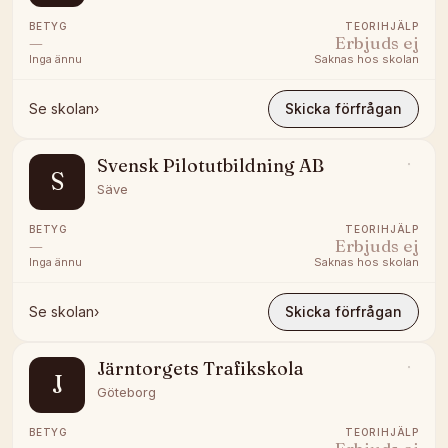
BETYG
TEORIHJÄLP
—
Erbjuds ej
Inga ännu
Saknas hos skolan
Se skolan
›
Skicka förfrågan
Svensk Pilotutbildning AB
S
Säve
BETYG
TEORIHJÄLP
—
Erbjuds ej
Inga ännu
Saknas hos skolan
Se skolan
›
Skicka förfrågan
Järntorgets Trafikskola
J
Göteborg
BETYG
TEORIHJÄLP