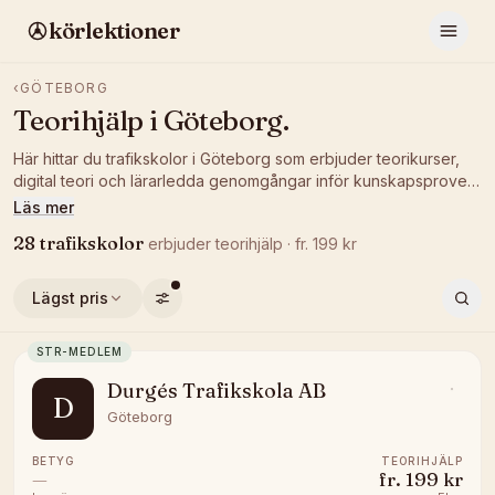
körlektioner
‹
GÖTEBORG
Teorihjälp
i
Göteborg
.
Här hittar du trafikskolor i Göteborg som erbjuder teorikurser,
digital teori och lärarledda genomgångar inför kunskapsprovet.
Jämför pris och betyg och plugga på det sätt som passar dig.
Läs mer
28
trafikskolor
erbjuder
teorihjälp
· fr.
199
kr
Lägst pris
STR-MEDLEM
Durgés Trafikskola AB
D
Göteborg
BETYG
TEORIHJÄLP
—
fr.
199 kr