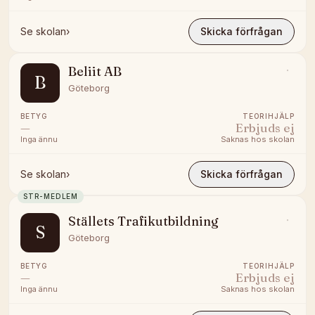
Se skolan
›
Skicka förfrågan
Beliit AB
B
Göteborg
BETYG
TEORIHJÄLP
—
Erbjuds ej
Inga ännu
Saknas hos skolan
Se skolan
›
Skicka förfrågan
STR-MEDLEM
Ställets Trafikutbildning
S
Göteborg
BETYG
TEORIHJÄLP
—
Erbjuds ej
Inga ännu
Saknas hos skolan