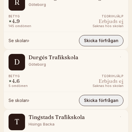
R
Göteborg
BETYG
TEORIHJÄLP
4.9
Erbjuds ej
★
145
omdömen
Saknas hos skolan
Se skolan
›
Skicka förfrågan
Durgés Trafikskola
D
Göteborg
BETYG
TEORIHJÄLP
4.6
Erbjuds ej
★
5
omdömen
Saknas hos skolan
Se skolan
›
Skicka förfrågan
Tingstads Trafikskola
T
Hisings Backa